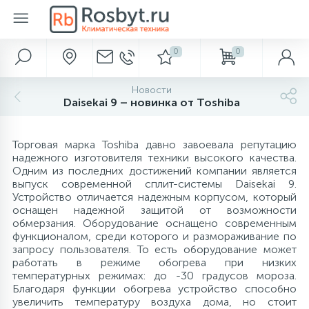
0
0
Главное меню
Автохолодильники
Аксессуары для ванной и туалета
Вентиляция
Водонагреватели
Водоснабжение и отведение
Кондиционеры
Камины
Метеоприборы
Насосы
Обогреватели
Осушители
Отопление
Очистка и увлажнение
Полотенцесушители
Фильтры для воды
Новости
283
638
916
Daisekai 9 – новинка от Toshiba
Главная
Диспенсеры для бумаги
Газовые обогреватели
Обеззараживатели воздуха
Термоэлектрические автохолодильники
Вентиляторы
Электрические накопительные
Гидроаккумуляторы
Настенные кондиционеры
Биокамины
Барометры
Поверхностные
Бытовые
Аксессуары
Водяные
Аксессуары
238
286
149
Торговая марка Toshiba давно завоевала репутацию
Акции и скидки
Диспенсеры для полотенец
Компрессорные автохолодильники
Вентиляционные установки
Электрические проточные
Кессоны
Мульти-сплит системы
Газовые камины
Термометры
Погружные
Инфракрасные обогреватели
Промышленные
Баки расширительные
Очистка воздуха
Электрические
Магистральные
надежного изготовителя техники высокого качества.
Одним из последних достижений компании является
выпуск современной сплит-системы Daisekai 9.
450
299
32
38
58
Бренды
Диспенсеры для сидений
Абсорбционные автохолодильники
Газовые проточные
Погреба
Мобильные кондиционеры
Дровяные камины
Цифровые метеостанции
Насосные станции
Кабель для обогрева труб
Аксессуары
Бойлеры косвенного нагрева
Увлажнители воздуха
Под раковину
Устройство отличается надежным корпусом, который
оснащен надежной защитой от возможности
обмерзания. Оборудование оснащено современным
519
23
45
94
функционалом, среди которого и размораживание по
Наши услуги
Дозаторы для пены
Термосы
Газовые накопительные
Септики
Кассетные кондиционеры
Электрокамины
Часы
Аксессуары
Конвекторы электрические
Буферные накопители
Увлажнение с очисткой
Для коттеджа
запросу пользователя. То есть оборудование может
работать в режиме обогрева при низких
температурных режимах: до -30 градусов мороза.
520
329
276
112
Оплата и доставка
Дозаторы мыла
Сумки-холодильники
Аксессуары
Оконные кондиционеры
Масляные радиаторы
Горелки
Пурифайеры
Благодаря функции обогрева устройство способно
увеличить температуру воздуха дома, но стоит