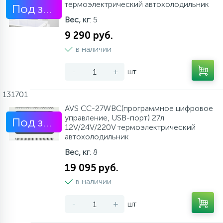
термоэлектрический автохолодильник
Под заказ
Вес, кг
: 5
9 290 руб.
в наличии
-
+
шт
131701
AVS CC-27WBC(программное цифровое
управление, USB-порт) 27л
Под заказ
12V/24V/220V термоэлектрический
автохолодильник
Вес, кг
: 8
19 095 руб.
в наличии
-
+
шт