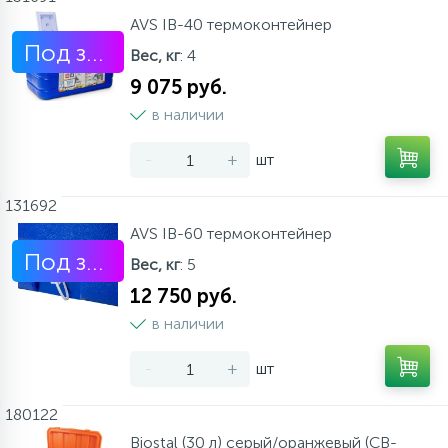
AVS IB-40 термоконтейнер
Под заказ
Вес, кг
: 4
9 075 руб.
в наличии
-
+
шт
131692
AVS IB-60 термоконтейнер
Под заказ
Вес, кг
: 5
12 750 руб.
в наличии
-
+
шт
180122
Biostal (30 л) серый/оранжевый (CB-