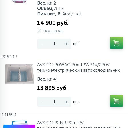
Вес, кг
: 2
Объем, л
: 12
Аксессуары
Питание, В
: Array, нет
14 900 руб.
под заказ
-
+
шт
226432
AVS CC-20WAC 20л 12V/24V/220V
термоэлектрический автохолодильник
Вес, кг
: 4
13 895 руб.
-
+
шт
131693
AVS CC-22NB 22л 12V