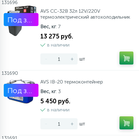
131696
AVS CC-32B 32л 12V/220V
термоэлектрический автохолодильник
Под заказ
Вес, кг
: 7
13 275 руб.
в наличии
-
+
шт
131690
AVS IB-20 термоконтейнер
Под заказ
Вес, кг
: 3
5 450 руб.
в наличии
-
+
шт
131691