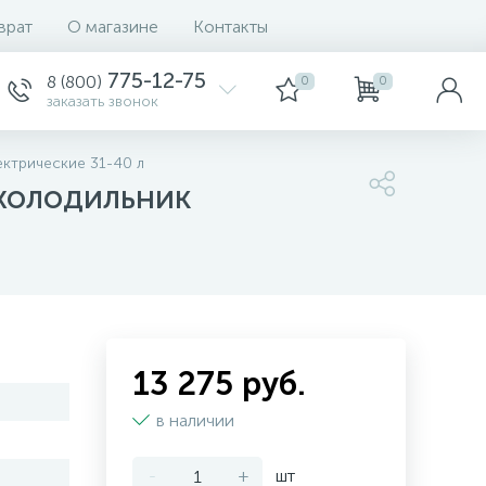
врат
О магазине
Контакты
775-12-75
8 (800)
0
0
заказать звонок
ктрические 31-40 л
холодильник
13 275 руб.
в наличии
-
+
шт