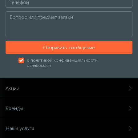
137
189
27
Пункты выдачи
Изотермические контейнеры
Настенные фены
Канальные кондиционеры
Тепловентиляторы
Котлы отопления
Фильтр-кувшин
121
Обмен и возврат
Аксессуары
Сушилки для рук
Колонные кондиционеры
Тепловые завесы
Радиаторы отопления
315
Отправить сообщение
О магазине
Урны для мусора
Напольно-потолочные кондиционеры
Тепловые пушки
Тепловые насосы
с политикой конфиденциальности
ознакомлен
Контакты
Кондиционеры без наружного блока
Теплогенераторы
Акции
VRF системы
Теплые полы
Бренды
Фанкойлы
Наши услуги
Компрессорно-конденсаторные блоки