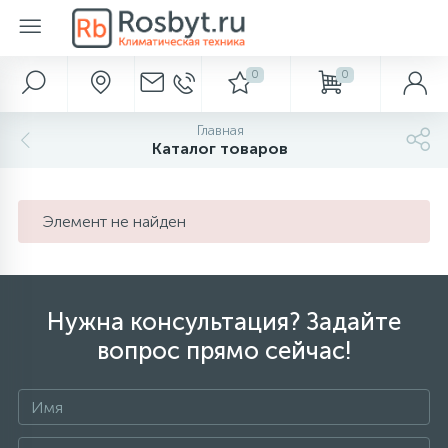
0
0
Главное меню
Автохолодильники
Аксессуары для ванной и туалета
Вентиляция
Водонагреватели
Водоснабжение и отведение
Кондиционеры
Камины
Метеоприборы
Насосы
Обогреватели
Осушители
Отопление
Очистка и увлажнение
Полотенцесушители
Фильтры для воды
Главная
283
638
916
Каталог товаров
Главная
Диспенсеры для бумаги
Газовые обогреватели
Обеззараживатели воздуха
Термоэлектрические автохолодильники
Вентиляторы
Электрические накопительные
Гидроаккумуляторы
Настенные кондиционеры
Биокамины
Барометры
Поверхностные
Бытовые
Аксессуары
Водяные
Аксессуары
238
286
149
Акции и скидки
Диспенсеры для полотенец
Компрессорные автохолодильники
Вентиляционные установки
Электрические проточные
Кессоны
Мульти-сплит системы
Газовые камины
Термометры
Погружные
Инфракрасные обогреватели
Промышленные
Баки расширительные
Очистка воздуха
Электрические
Магистральные
Элемент не найден
450
299
32
38
58
Бренды
Диспенсеры для сидений
Абсорбционные автохолодильники
Газовые проточные
Погреба
Мобильные кондиционеры
Дровяные камины
Цифровые метеостанции
Насосные станции
Кабель для обогрева труб
Аксессуары
Бойлеры косвенного нагрева
Увлажнители воздуха
Под раковину
Нужна консультация? Задайте
519
23
45
94
вопрос прямо сейчас!
Наши услуги
Дозаторы для пены
Термосы
Газовые накопительные
Септики
Кассетные кондиционеры
Электрокамины
Часы
Аксессуары
Конвекторы электрические
Буферные накопители
Увлажнение с очисткой
Для коттеджа
520
329
276
112
Оплата и доставка
Дозаторы мыла
Сумки-холодильники
Аксессуары
Оконные кондиционеры
Масляные радиаторы
Горелки
Пурифайеры