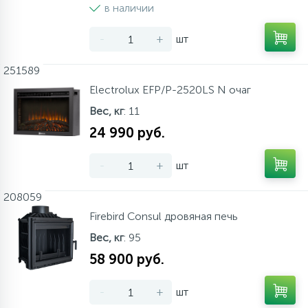
в наличии
-
+
шт
251589
Electrolux EFP/P-2520LS N очаг
Вес, кг
: 11
24 990 руб.
-
+
шт
208059
Firebird Consul дровяная печь
Вес, кг
: 95
58 900 руб.
-
+
шт