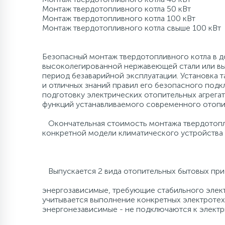
Монтаж твердотопливного котла 50 кВт
120 л/мин
500 л
Промышленны
80 л
8 м
500 л
Монтаж твердотопливного котла 100 кВт
Компрессорно-
Монтаж твердотоп
конденсаторные
блоки
более 500 л
140 л/мин
1000 л
более 100 м
более 500 л
Безопасный монтаж твердотопливного котла в 
высоколегированной нержавеющей стали или выс
Аксессуары
период безаварийной эксплуатации. Установка 
160 л/мин
1500 л и боле
и отличных знаний правил его безопасного по
подготовку электрических отопительных агрега
функций устанавливаемого современного отопи
180 л/мин
Окончательная стоимость монтажа твердотопли
конкретной модели климатического устройства 
200 л/мин
Выпускается 2 вида отопительных бытовых при
400 л/мин
энергозависимые, требующие стабильного элект
учитывается выполнение конкретных электротех
энергонезависимые - не подключаются к электри
более 500 л/мин