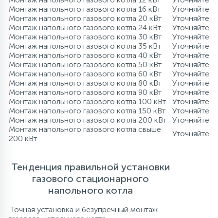
Монтаж напольного газового котла 16 кВт
Уточняйте
137
189
27
Изотермические контейнеры
Настенные фены
Канальные кондиционеры
Тепловентиляторы
Котлы отопления
Фильтр-кувшин
Монтаж напольного газового котла 20 кВт
Уточняйте
Монтаж напольного газового котла 24 кВт
Уточняйте
Монтаж напольного газового котла 30 кВт
Уточняйте
121
Аксессуары
Сушилки для рук
Колонные кондиционеры
Тепловые завесы
Радиаторы отопления
Монтаж напольного газового котла 35 кВт
Уточняйте
Монтаж напольного газового котла 40 кВт
Уточняйте
Монтаж напольного газового котла 50 кВт
Уточняйте
315
Монтаж напольного газового котла 60 кВт
Уточняйте
Урны для мусора
Напольно-потолочные кондиционеры
Тепловые пушки
Тепловые насосы
Монтаж напольного газового котла 80 кВт
Уточняйте
Монтаж напольного газового котла 90 кВт
Уточняйте
Монтаж напольного газового котла 100 кВт
Уточняйте
Кондиционеры без наружного блока
Теплогенераторы
Монтаж напольного газового котла 150 кВт
Уточняйте
Монтаж напольного газового котла 200 кВт
Уточняйте
Монтаж напольного газового котла свыше
Уточняйте
200 кВт
VRF системы
Теплые полы
Тенденция правильной установки
Фанкойлы
газового стационарного
напольного котла
Компрессорно-конденсаторные блоки
Точная установка и безупречный монтаж