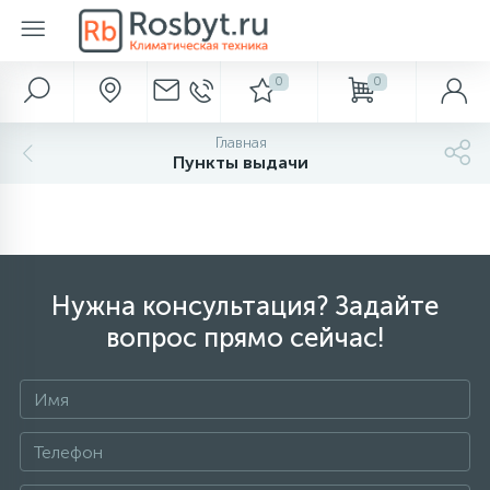
0
0
Наши услуги
Автохолодильники
Аксессуары для ванной и туалета
Вентиляция
Водонагреватели
Водоснабжение и отведение
Кондиционеры
Камины
Метеоприборы
Насосы
Обогреватели
Осушители
Отопление
Очистка и увлажнение
Полотенцесушители
Фильтры для воды
Главная
283
638
916
Пункты выдачи
Кондиционирование
Диспенсеры для бумаги
Газовые обогреватели
Обеззараживатели воздуха
Термоэлектрические автохолодильники
Вентиляторы
Электрические накопительные
Гидроаккумуляторы
Настенные кондиционеры
Биокамины
Барометры
Поверхностные
Бытовые
Аксессуары
Водяные
Аксессуары
238
286
149
Вентиляция
Диспенсеры для полотенец
Компрессорные автохолодильники
Вентиляционные установки
Электрические проточные
Кессоны
Мульти-сплит системы
Газовые камины
Термометры
Погружные
Инфракрасные обогреватели
Промышленные
Баки расширительные
Очистка воздуха
Электрические
Магистральные
450
299
32
38
58
Нужна консультация? Задайте
Отопление
Диспенсеры для сидений
Абсорбционные автохолодильники
Газовые проточные
Погреба
Мобильные кондиционеры
Дровяные камины
Цифровые метеостанции
Насосные станции
Кабель для обогрева труб
Аксессуары
Бойлеры косвенного нагрева
Увлажнители воздуха
Под раковину
вопрос прямо сейчас!
519
23
45
94
Обогреватели
Дозаторы для пены
Термосы
Газовые накопительные
Септики
Кассетные кондиционеры
Электрокамины
Часы
Аксессуары
Конвекторы электрические
Буферные накопители
Увлажнение с очисткой
Для коттеджа
520
329
276
112
Дозаторы мыла
Сумки-холодильники
Аксессуары
Оконные кондиционеры
Масляные радиаторы
Горелки
Пурифайеры