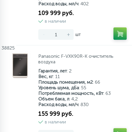
Расход воды, мл/ч
: 402
109 999 руб.
в наличии
-
+
шт
38825
Panasonic F-VXK90R-K очиститель
воздуха
Гарантия, лет
: 2
Вес, кг
: 11
Площадь помещения, м2
: 66
Уровень шума, дБа
: 55
Потребляемая мощность, кВт
: 63
Объем бака, л
: 4,2
Расход воды, мл/ч
: 830
155 999 руб.
в наличии