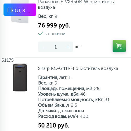
Panasonic F-VXR50R-W очиститель
воздуха
Под заказ
Вес, кг
: 9
76 999 руб.
в наличии
-
+
шт
51175
Sharp KC-G41RH очиститель воздуха
Гарантия, лет
: 1
Вес, кг
: 9
Площадь помещения, м2
: 28
Уровень шума, дБа
: 46
Потребляемая мощность, кВт
: 31
Объем бака, л
: 2,5
Датчики
: датчик пыли
Расход воды, мл/ч
: 400
50 210 руб.