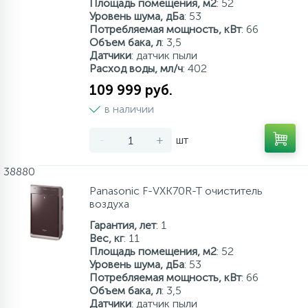
Площадь помещения, м2
: 52
Уровень шума, дБа
: 53
Аксессуары
Потребляемая мощность, кВт
: 66
Объем бака, л
: 3,5
Датчики
: датчик пыли
Расход воды, мл/ч
: 402
109 999 руб.
в наличии
-
+
шт
38880
Panasonic F-VXK70R-T очиститель
воздуха
Гарантия, лет
: 1
Вес, кг
: 11
Площадь помещения, м2
: 52
Уровень шума, дБа
: 53
Потребляемая мощность, кВт
: 66
Объем бака, л
: 3,5
Датчики
: датчик пыли