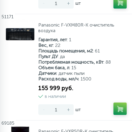
-
+
шт
51171
Panasonic F-VXM80R-K очиститель
воздуха
Гарантия, лет
: 1
Вес, кг
: 22
Площадь помещения, м2
: 61
Пульт ДУ
: да
Потребляемая мощность, кВт
: 88
Объем бака, л
: 15
Датчики
: датчик пыли
Расход воды, мл/ч
: 1500
155 999 руб.
в наличии
-
+
шт
69185
Panasonic F-VXR50R-K очиститель