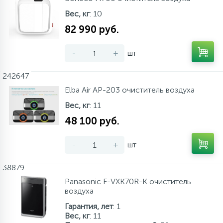
137
189
27
Вес, кг
: 10
Пункты выдачи
Изотермические контейнеры
Настенные фены
Канальные кондиционеры
Тепловентиляторы
Котлы отопления
Фильтр-кувшин
82 990 руб.
121
Обмен и возврат
Аксессуары
Сушилки для рук
Колонные кондиционеры
Тепловые завесы
Радиаторы отопления
-
+
шт
315
242647
О магазине
Урны для мусора
Напольно-потолочные кондиционеры
Тепловые пушки
Тепловые насосы
Elba Air AP-203 очиститель воздуха
Вес, кг
: 11
Контакты
Кондиционеры без наружного блока
Теплогенераторы
48 100 руб.
VRF системы
Теплые полы
-
+
шт
38879
Фанкойлы
Panasonic F-VXK70R-K очиститель
воздуха
Гарантия, лет
: 1
Компрессорно-конденсаторные блоки
Вес, кг
: 11