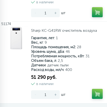
в наличии
-
+
шт
51174
Sharp KC-G41RW очиститель воздуха
Гарантия, лет
: 1
Вес, кг
: 9
Площадь помещения, м2
: 28
Уровень шума, дБа
: 46
Потребляемая мощность, кВт
: 31
Объем бака, л
: 2,5
Датчики
: датчик пыли
Расход воды, мл/ч
: 400
51 290 руб.
в наличии
-
+
шт