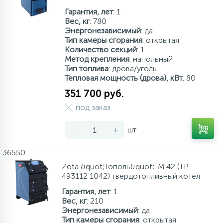
Гарантия, лет
: 1
Вес, кг
: 780
Энергонезависимый
: да
Тип камеры сгорания
: открытая
Количество секций
: 1
Метод крепления
: напольный
Тип топлива
: дрова/уголь
Тепловая мощность (дрова), кВт
: 80
351 700 руб.
под заказ
-
+
шт
36550
Zota &quot;Тополь&quot;-М 42 (TP
493112 1042) твердотопливный котел
Гарантия, лет
: 1
Вес, кг
: 210
Энергонезависимый
: да
Тип камеры сгорания
: открытая