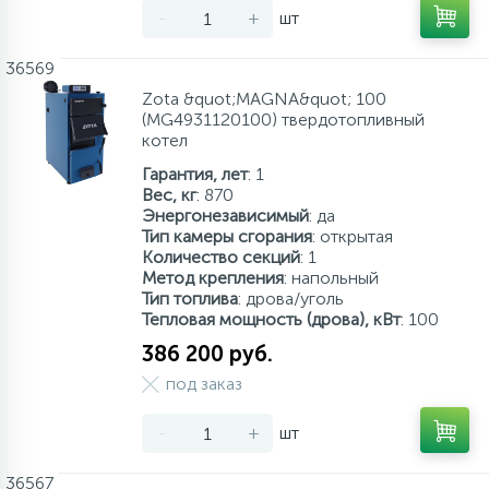
-
+
шт
36569
Zota &quot;MAGNA&quot; 100
(MG4931120100) твердотопливный
котел
Гарантия, лет
: 1
Вес, кг
: 870
Энергонезависимый
: да
Тип камеры сгорания
: открытая
Количество секций
: 1
Метод крепления
: напольный
Тип топлива
: дрова/уголь
Тепловая мощность (дрова), кВт
: 100
386 200 руб.
под заказ
-
+
шт
36567