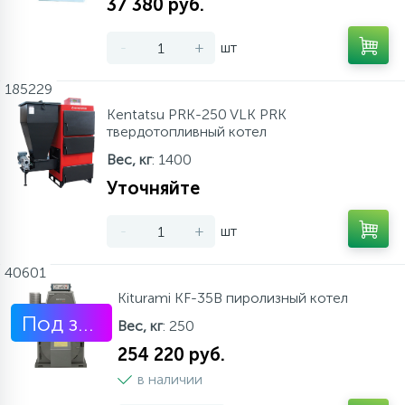
37 380 руб.
-
+
шт
185229
Kentatsu PRK-250 VLK PRK
твердотопливный котел
Вес, кг
: 1400
Уточняйте
-
+
шт
40601
Kiturami KF-35B пиролизный котел
Под заказ
Вес, кг
: 250
254 220 руб.
в наличии