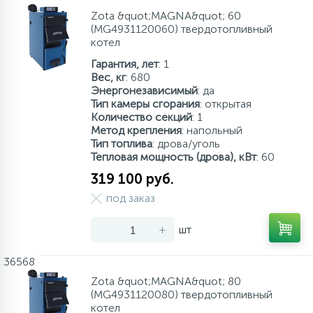
Zota &quot;MAGNA&quot; 60
(MG4931120060) твердотопливный
котел
Гарантия, лет
: 1
Вес, кг
: 680
Энергонезависимый
: да
Тип камеры сгорания
: открытая
Количество секций
: 1
Метод крепления
: напольный
Тип топлива
: дрова/уголь
Тепловая мощность (дрова), кВт
: 60
319 100 руб.
под заказ
-
+
шт
36568
Zota &quot;MAGNA&quot; 80
(MG4931120080) твердотопливный
котел