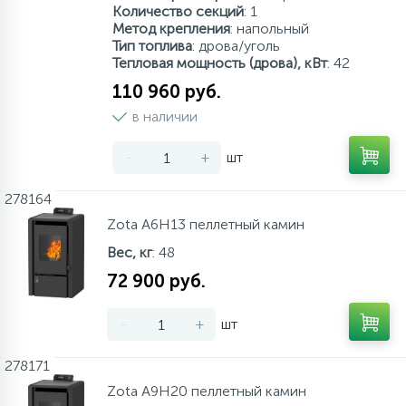
Количество секций
: 1
Метод крепления
: напольный
Тип топлива
: дрова/уголь
Тепловая мощность (дрова), кВт
: 42
110 960 руб.
в наличии
-
+
шт
278164
Zota A6H13 пеллетный камин
Вес, кг
: 48
72 900 руб.
-
+
шт
278171
Zota A9H20 пеллетный камин