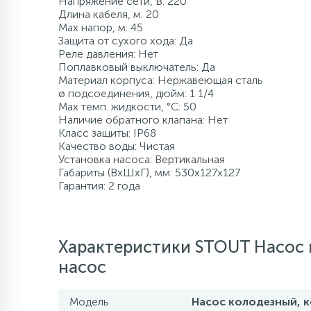
Напряжение сети, В: 220
Длина кабеля, м: 20
120 л/мин
500 л
Промышленны
80 л
8 м
500 л
Max напор, м: 45
Компрессорно-
Защита от сухого хода: Да
конденсаторные
Реле давления: Нет
блоки
Поплавковый выключатель: Да
более 500 л
140 л/мин
1000 л
более 100 м
более 500 л
Материал корпуса: Нержавеющая сталь
ø подсоединения, дюйм: 1 1/4
Аксессуары
Max темп. жидкости, °С: 50
160 л/мин
1500 л и боле
Наличие обратного клапана: Нет
Класс защиты: IP68
Качество воды: Чистая
Установка насоса: Вертикальная
180 л/мин
Габариты (ВхШхГ), мм: 530x127x127
Гарантия: 2 года
200 л/мин
Характеристики STOUT Насос 
400 л/мин
насос
более 500 л/мин
Модель
Насос колодезный, к