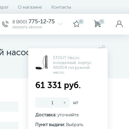
врат
О магазине
Контакты
775-12-75
8 (800)
0
0
заказать звонок
й насос
STOUT Насос
колодезный, корпус
AISI304 погружной
насос
61 331 руб.
-
+
шт
Доставка:
уточняйте
Пункт выдачи:
Выбрать