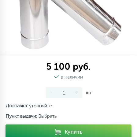
137
189
27
Пункты выдачи
Изотермические контейнеры
Настенные фены
Канальные кондиционеры
Тепловентиляторы
Котлы отопления
Фильтр-кувшин
121
Обмен и возврат
Аксессуары
Сушилки для рук
Колонные кондиционеры
Тепловые завесы
Радиаторы отопления
315
О магазине
Урны для мусора
Напольно-потолочные кондиционеры
Тепловые пушки
Тепловые насосы
5 100 руб.
Контакты
Кондиционеры без наружного блока
Теплогенераторы
в наличии
VRF системы
Теплые полы
-
+
шт
Доставка:
уточняйте
Фанкойлы
Пункт выдачи:
Выбрать
Компрессорно-конденсаторные блоки
Купить