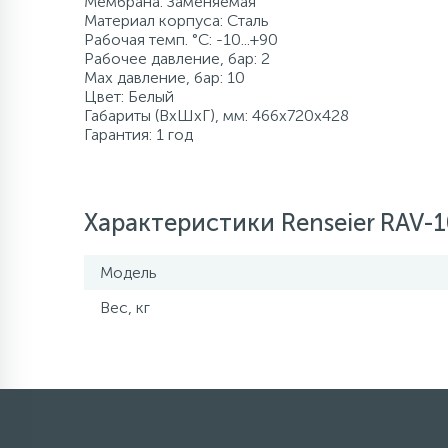
Мембрана: Заменяемая
Материал корпуса: Сталь
120 л/мин
500 л
Промышленны
80 л
8 м
500 л
Рабочая темп. °С: -10...+90
Компрессорно-
Рабочее давление, бар: 2
конденсаторные
Max давление, бар: 10
блоки
Цвет: Белый
более 500 л
140 л/мин
1000 л
более 100 м
более 500 л
Габариты (ВхШхГ), мм: 466x720x428
Гарантия: 1 год
Аксессуары
160 л/мин
1500 л и боле
Характеристики Renseier RAV-
180 л/мин
Модель
200 л/мин
Вес, кг
400 л/мин
более 500 л/мин