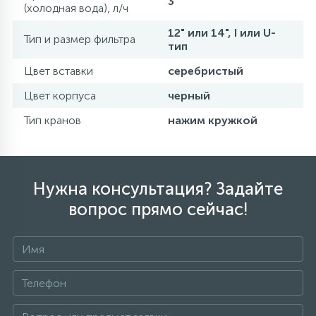
3
(холодная вода), л/ч
12" или 14", I или U-
Тип и размер фильтра
тип
Цвет вставки
серебристый
Цвет корпуса
черный
Тип кранов
нажим кружкой
Нужна консультация? Задайте
вопрос прямо сейчас!