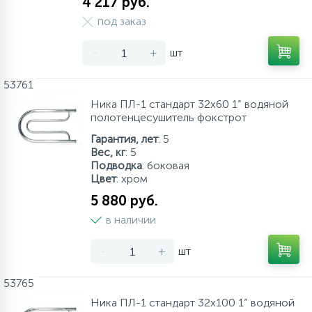
4 217 руб.
под заказ
-
+
шт
53761
Ника ПЛ-1 стандарт 32х60 1” водяной
полотенцесушитель фокстрот
Гарантия, лет
: 5
Вес, кг
: 5
Подводка
: боковая
Цвет
: хром
5 880 руб.
в наличии
-
+
шт
53765
Ника ПЛ-1 стандарт 32х100 1” водяной