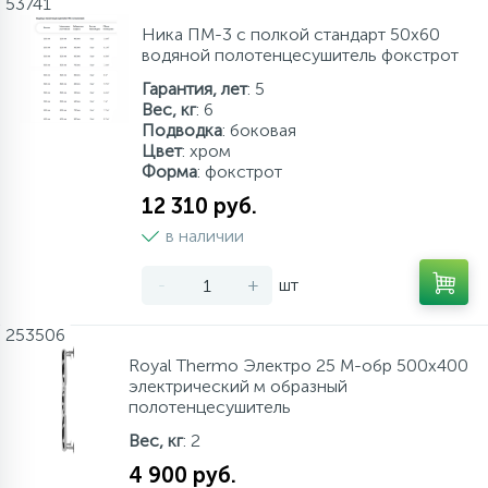
53741
Ника ПМ-3 с полкой стандарт 50х60
водяной полотенцесушитель фокстрот
Гарантия, лет
: 5
Вес, кг
: 6
Подводка
: боковая
Цвет
: хром
Форма
: фокстрот
12 310 руб.
в наличии
-
+
шт
253506
Royal Thermo Электро 25 М-обр 500х400
электрический м образный
полотенцесушитель
Вес, кг
: 2
4 900 руб.