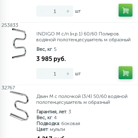
-
+
шт
253833
INDIGO M с/п (н.р.1) 60/60 Полиров.
водяной полотенцесушитель м образный
Вес, кг
: 5
3 985 руб.
-
+
шт
32767
Двин M с полочкой (3/4) 50/60 водяной
полотенцесушитель м образный
Гарантия, лет
: 3
Вес, кг
: 4
Подводка
: боковая
Цвет
: мульти