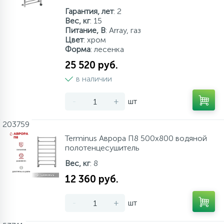
Гарантия, лет
: 2
Вес, кг
: 15
Питание, В
: Array, газ
Цвет
: хром
Форма
: лесенка
25 520 руб.
в наличии
-
+
шт
203759
Terminus Аврора П8 500х800 водяной
полотенцесушитель
Вес, кг
: 8
12 360 руб.
-
+
шт