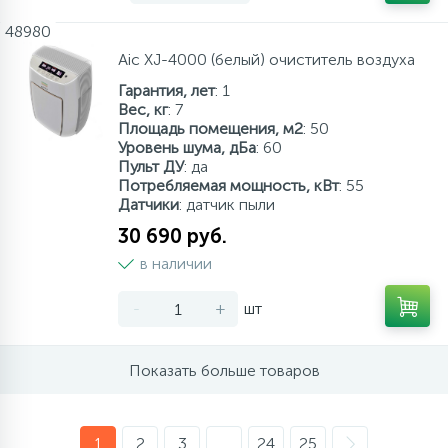
48980
Aic XJ-4000 (белый) очиститель воздуха
Гарантия, лет
: 1
Вес, кг
: 7
Площадь помещения, м2
: 50
Уровень шума, дБа
: 60
Пульт ДУ
: да
Потребляемая мощность, кВт
: 55
Датчики
: датчик пыли
30 690 руб.
в наличии
-
+
шт
Показать больше товаров
1
2
3
...
24
25