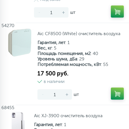
137
189
27
Пункты выдачи
Изотермические контейнеры
Настенные фены
Канальные кондиционеры
Тепловентиляторы
Котлы отопления
Фильтр-кувшин
-
+
шт
121
54270
Обмен и возврат
Аксессуары
Сушилки для рук
Колонные кондиционеры
Тепловые завесы
Радиаторы отопления
Aic CF8500 (White) очиститель воздуха
Гарантия, лет
: 1
315
О магазине
Урны для мусора
Напольно-потолочные кондиционеры
Тепловые пушки
Тепловые насосы
Вес, кг
: 5
Площадь помещения, м2
: 40
Уровень шума, дБа
: 29
Потребляемая мощность, кВт
: 55
Контакты
Кондиционеры без наружного блока
Теплогенераторы
17 500 руб.
в наличии
VRF системы
Теплые полы
-
+
шт
Фанкойлы
68455
Aic XJ-3900 очиститель воздуха
Компрессорно-конденсаторные блоки
Гарантия, лет
: 1