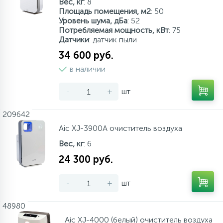
Вес, кг
: 8
Площадь помещения, м2
: 50
Аксессуары
Уровень шума, дБа
: 52
Потребляемая мощность, кВт
: 75
Датчики
: датчик пыли
34 600 руб.
в наличии
-
+
шт
209642
Aic XJ-3900А очиститель воздуха
Вес, кг
: 6
24 300 руб.
-
+
шт
48980
Aic XJ-4000 (белый) очиститель воздуха