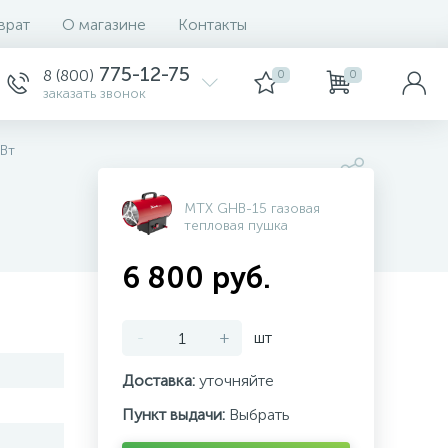
врат
О магазине
Контакты
775-12-75
8 (800)
0
0
заказать звонок
кВт
MTX GHB-15 газовая
тепловая пушка
6 800 руб.
-
+
шт
Доставка:
уточняйте
Пункт выдачи:
Выбрать