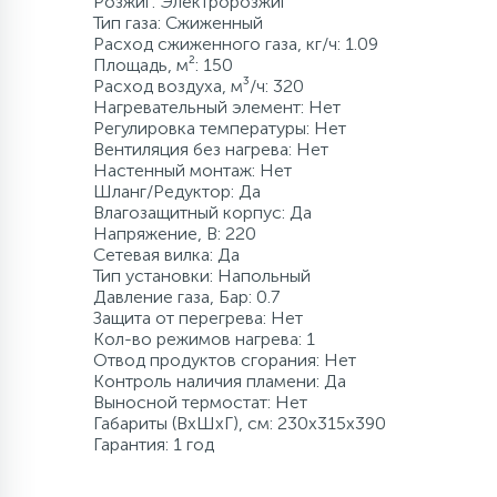
Розжиг: Электророзжиг
Тип газа: Сжиженный
120 л/мин
500 л
Промышленны
80 л
8 м
500 л
Расход сжиженного газа, кг/ч: 1.09
Компрессорно-
Площадь, м²: 150
конденсаторные
Расход воздуха, м³/ч: 320
блоки
Нагревательный элемент: Нет
более 500 л
140 л/мин
1000 л
более 100 м
более 500 л
Регулировка температуры: Нет
Вентиляция без нагрева: Нет
Аксессуары
Настенный монтаж: Нет
160 л/мин
1500 л и боле
Шланг/Редуктор: Да
Влагозащитный корпус: Да
Напряжение, В: 220
Сетевая вилка: Да
180 л/мин
Тип установки: Напольный
Давление газа, Бар: 0.7
Защита от перегрева: Нет
200 л/мин
Кол-во режимов нагрева: 1
Отвод продуктов сгорания: Нет
Контроль наличия пламени: Да
400 л/мин
Выносной термостат: Нет
Габариты (ВхШхГ), см: 230x315x390
Гарантия: 1 год
более 500 л/мин