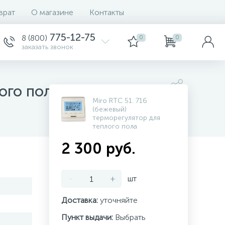
врат
О магазине
Контакты
775-12-75
8 (800)
0
0
заказать звонок
ого пола
Miro RTC 51. 716
(бежевый)
терморегулятор для
теплого пола
2 300 руб.
-
+
шт
Доставка:
уточняйте
Пункт выдачи:
Выбрать