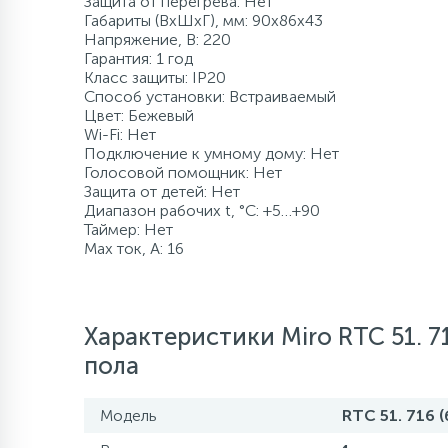
Защита от перегрева: Нет
Габариты (ВхШхГ), мм: 90x86x43
120 л/мин
500 л
Промышленны
80 л
8 м
500 л
Напряжение, В: 220
Компрессорно-
Гарантия: 1 год
конденсаторные
Класс защиты: IP20
блоки
Способ установки: Встраиваемый
более 500 л
140 л/мин
1000 л
более 100 м
более 500 л
Цвет: Бежевый
Wi-Fi: Нет
Аксессуары
Подключение к умному дому: Нет
160 л/мин
1500 л и боле
Голосовой помощник: Нет
Защита от детей: Нет
Диапазон рабочих t, °С: +5…+90
Таймер: Нет
180 л/мин
Max ток, А: 16
200 л/мин
Характеристики Miro RTC 51. 7
400 л/мин
пола
Модель
RTC 51. 716 
более 500 л/мин