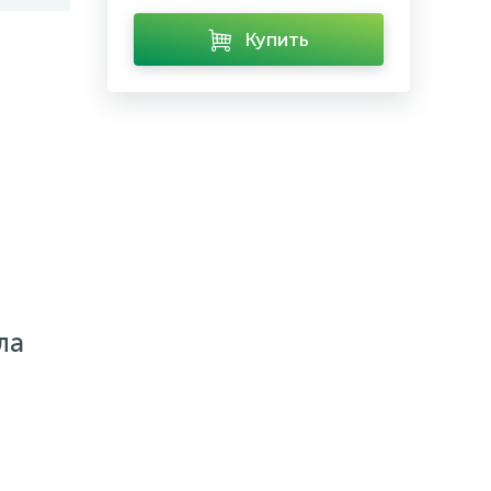
Купить
ла