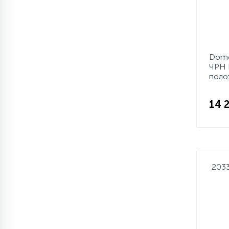
Domo
ЧРН 
поло
14 
203