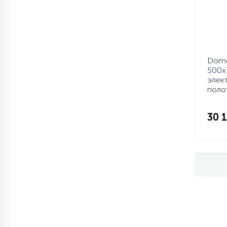
Domo
500x
элек
поло
30 1