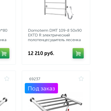
0*80
Domoterm DMT 109-8 50x90
EKTD R электрический
енка
полотенцесушитель лесенка
12 210 руб.
69237
Под заказ