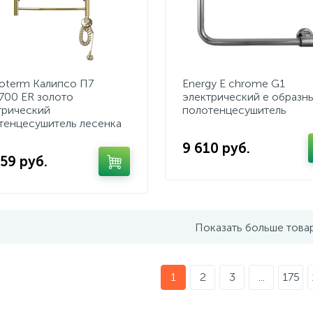
term Калипсо П7
Energy E chrome G1
700 ER золото
электрический е образн
трический
полотенцесушитель
тенцесушитель лесенка
9 610 руб.
59 руб.
Показать больше това
1
2
3
...
175