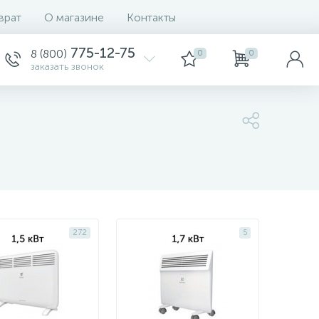
врат
О магазине
Контакты
Сортировка
775-12-75
8 (800)
0
0
заказать звонок
272
5