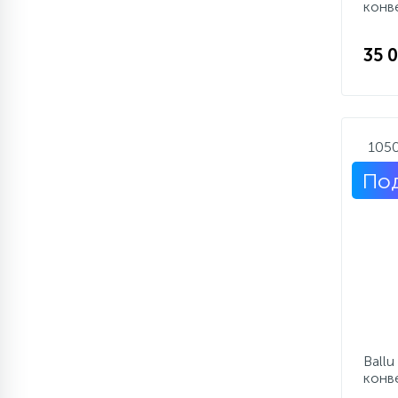
конв
35 
105
Под
Ball
конв