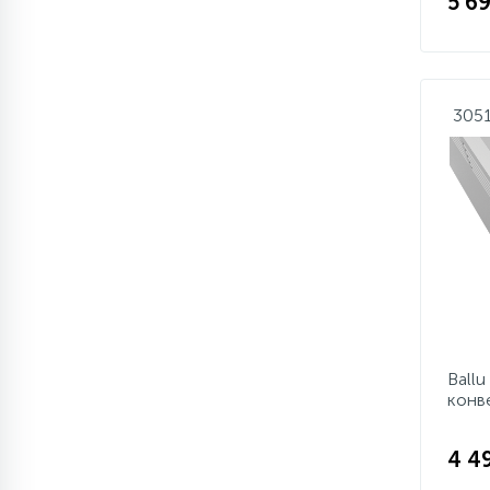
5 69
305
Ball
конв
4 4