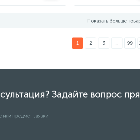
Показать больше това
1
2
3
...
99
сультация? Задайте вопрос пря