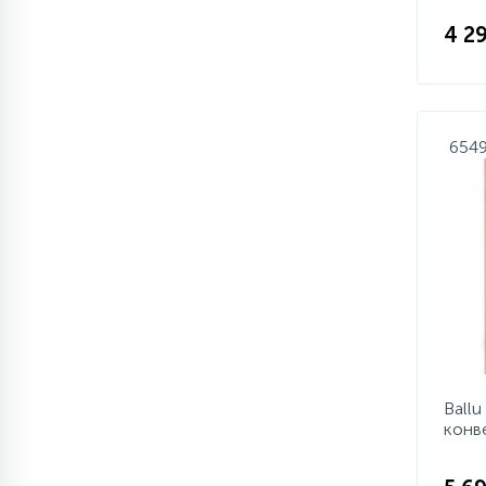
4 2
654
Ball
конв