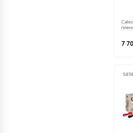
Cale
плен
7 7
587