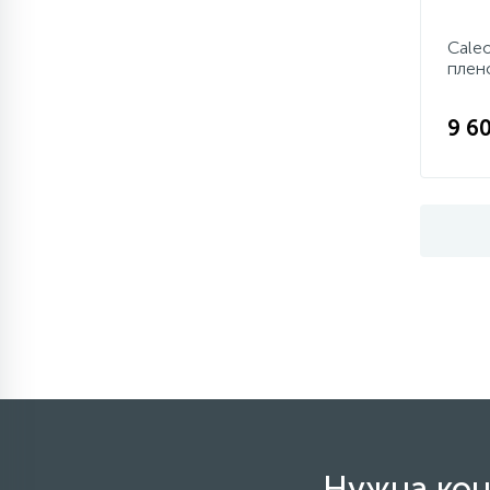
Caleo
плен
9 60
Нужна кон