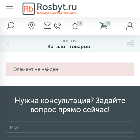
0
0
Главное меню
Автохолодильники
Аксессуары для ванной и туалета
Вентиляция
Водонагреватели
Водоснабжение и отведение
Кондиционеры
Камины
Метеоприборы
Насосы
Обогреватели
Осушители
Отопление
Очистка и увлажнение
Полотенцесушители
Фильтры для воды
Главная
283
638
916
Каталог товаров
Главная
Диспенсеры для бумаги
Газовые обогреватели
Обеззараживатели воздуха
Термоэлектрические автохолодильники
Вентиляторы
Электрические накопительные
Гидроаккумуляторы
Настенные кондиционеры
Биокамины
Барометры
Поверхностные
Бытовые
Аксессуары
Водяные
Аксессуары
238
286
149
Акции и скидки
Диспенсеры для полотенец
Компрессорные автохолодильники
Вентиляционные установки
Электрические проточные
Кессоны
Мульти-сплит системы
Газовые камины
Термометры
Погружные
Инфракрасные обогреватели
Промышленные
Баки расширительные
Очистка воздуха
Электрические
Магистральные
Элемент не найден
450
299
32
38
58
Бренды
Диспенсеры для сидений
Абсорбционные автохолодильники
Газовые проточные
Погреба
Мобильные кондиционеры
Дровяные камины
Цифровые метеостанции
Насосные станции
Кабель для обогрева труб
Аксессуары
Бойлеры косвенного нагрева
Увлажнители воздуха
Под раковину
Нужна консультация? Задайте
519
23
45
94
вопрос прямо сейчас!
Наши услуги
Дозаторы для пены
Термосы
Газовые накопительные
Септики
Кассетные кондиционеры
Электрокамины
Часы
Аксессуары
Конвекторы электрические
Буферные накопители
Увлажнение с очисткой
Для коттеджа
520
329
276
112
Оплата и доставка
Дозаторы мыла
Сумки-холодильники
Аксессуары
Оконные кондиционеры
Масляные радиаторы
Горелки
Пурифайеры