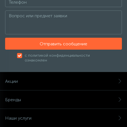
137
189
27
Пункты выдачи
Изотермические контейнеры
Настенные фены
Канальные кондиционеры
Тепловентиляторы
Котлы отопления
Фильтр-кувшин
121
Обмен и возврат
Аксессуары
Сушилки для рук
Колонные кондиционеры
Тепловые завесы
Радиаторы отопления
315
Отправить сообщение
О магазине
Урны для мусора
Напольно-потолочные кондиционеры
Тепловые пушки
Тепловые насосы
с политикой конфиденциальности
ознакомлен
Контакты
Кондиционеры без наружного блока
Теплогенераторы
Акции
VRF системы
Теплые полы
Бренды
Фанкойлы
Наши услуги
Компрессорно-конденсаторные блоки