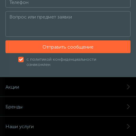
137
189
27
Пункты выдачи
Изотермические контейнеры
Настенные фены
Канальные кондиционеры
Тепловентиляторы
Котлы отопления
Фильтр-кувшин
121
Обмен и возврат
Аксессуары
Сушилки для рук
Колонные кондиционеры
Тепловые завесы
Радиаторы отопления
315
Отправить сообщение
О магазине
Урны для мусора
Напольно-потолочные кондиционеры
Тепловые пушки
Тепловые насосы
с политикой конфиденциальности
ознакомлен
Контакты
Кондиционеры без наружного блока
Теплогенераторы
Акции
VRF системы
Теплые полы
Бренды
Фанкойлы
Наши услуги
Компрессорно-конденсаторные блоки