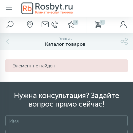
0
0
Главное меню
Автохолодильники
Аксессуары для ванной и туалета
Вентиляция
Водонагреватели
Водоснабжение и отведение
Кондиционеры
Камины
Метеоприборы
Насосы
Обогреватели
Осушители
Отопление
Очистка и увлажнение
Полотенцесушители
Фильтры для воды
Главная
283
638
916
Каталог товаров
Главная
Диспенсеры для бумаги
Газовые обогреватели
Обеззараживатели воздуха
Термоэлектрические автохолодильники
Вентиляторы
Электрические накопительные
Гидроаккумуляторы
Настенные кондиционеры
Биокамины
Барометры
Поверхностные
Бытовые
Аксессуары
Водяные
Аксессуары
238
286
149
Акции и скидки
Диспенсеры для полотенец
Компрессорные автохолодильники
Вентиляционные установки
Электрические проточные
Кессоны
Мульти-сплит системы
Газовые камины
Термометры
Погружные
Инфракрасные обогреватели
Промышленные
Баки расширительные
Очистка воздуха
Электрические
Магистральные
Элемент не найден
450
299
32
38
58
Бренды
Диспенсеры для сидений
Абсорбционные автохолодильники
Газовые проточные
Погреба
Мобильные кондиционеры
Дровяные камины
Цифровые метеостанции
Насосные станции
Кабель для обогрева труб
Аксессуары
Бойлеры косвенного нагрева
Увлажнители воздуха
Под раковину
Нужна консультация? Задайте
519
23
45
94
вопрос прямо сейчас!
Наши услуги
Дозаторы для пены
Термосы
Газовые накопительные
Септики
Кассетные кондиционеры
Электрокамины
Часы
Аксессуары
Конвекторы электрические
Буферные накопители
Увлажнение с очисткой
Для коттеджа
520
329
276
112
Оплата и доставка
Дозаторы мыла
Сумки-холодильники
Аксессуары
Оконные кондиционеры
Масляные радиаторы
Горелки
Пурифайеры