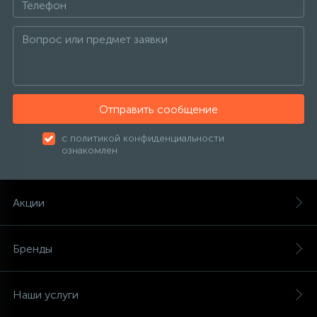
137
189
27
Пункты выдачи
Изотермические контейнеры
Настенные фены
Канальные кондиционеры
Тепловентиляторы
Котлы отопления
Фильтр-кувшин
121
Обмен и возврат
Аксессуары
Сушилки для рук
Колонные кондиционеры
Тепловые завесы
Радиаторы отопления
315
Отправить сообщение
О магазине
Урны для мусора
Напольно-потолочные кондиционеры
Тепловые пушки
Тепловые насосы
с политикой конфиденциальности
ознакомлен
Контакты
Кондиционеры без наружного блока
Теплогенераторы
Акции
VRF системы
Теплые полы
Бренды
Фанкойлы
Наши услуги
Компрессорно-конденсаторные блоки