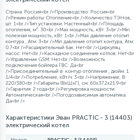
Страна: Россия<br />Производство: Россия<br
/>Режим работы: Отопление<br />Количество ТЭНов,
шт: 1<br />Тип установки: Настенный<br />Площадь
отопления, м²: 30<br />Max мощность, кВт: 3<br />Min
полезная мощность, кВт: 1<br />Max давление отопит
контура , Атм: 3<br />Min давление отопит контура, Атм:
0.7<br />Расширительный бак: Нет<br />Циркуляц.
насос: Нет<br />Каскадное соединение котлов: Нет<br
/>Управление GSM: Нет<br />Возможность
подключения бойлера ГВС: Да<br
/>Присоединительный ø контур отопления , дюйм: 1
1/4<br />Потребление, кВт/ч: 3<br />Напряжение, В:
220/380<br />Габариты (ВхШхГ), см: 60x37.2x21.9<br
/>Гарантия: 2 года<br />Регулировка мощности:
Автоматическая<br />Погодозависимая автоматика:
Да<br />
Характеристики Эван PRACTIC - 3 (14403)
электрический котел
Модель
PRACTIC - 3 (14403)