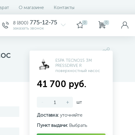
врат
О магазине
Контакты
775-12-75
8 (800)
0
0
заказать звонок
сос
ESPA TECNO15 3M
PRESSDRIVE R
поверхностный насос
41 700 руб.
-
+
шт
Доставка:
уточняйте
Пункт выдачи:
Выбрать