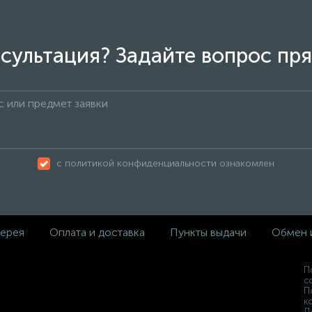
сультация? Задайте вопрос пря
с политикой конфиденциальности ознакомлен
ерея
Оплата и доставка
Пункты выдачи
Обмен 
П
с
П
к
Д