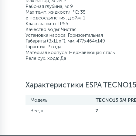
Max напор, м: 34.2
Рабочая глубина, м: 9
120 л/мин
500 л
Промышленны
80 л
8 м
500 л
Max темп. жидкости, °С: 35
Компрессорно-
ø подсоединения, дюйм: 1
конденсаторные
Класс защиты: IP55
блоки
Качество воды: Чистая
более 500 л
140 л/мин
1000 л
более 100 м
более 500 л
Установка насоса: Горизонтальная
Габариты (ВхШхГ), мм: 477х464x149
Аксессуары
Гарантия: 2 года
160 л/мин
1500 л и боле
Материал корпуса: Нержавеющая сталь
Реле сух. хода: Да
180 л/мин
Характеристики ESPA TECNO15
200 л/мин
Модель
TECNO15 3M PRE
400 л/мин
Вес, кг
7
более 500 л/мин