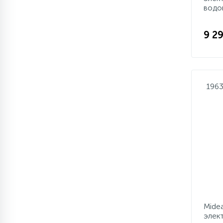
водо
9 29
196
Mide
элек