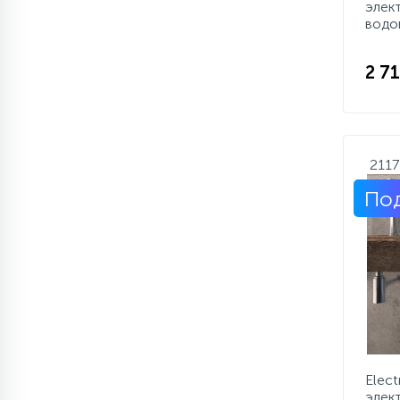
элек
водо
2 71
2117
Под
Elect
элек