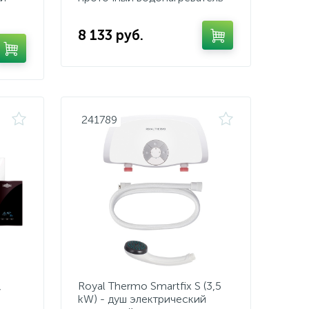
8 133 руб.
241789
,
Royal Thermo Smartfix S (3,5
kW) - душ электрический