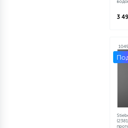
водо
3 4
104
Под
Stieb
(238
прот