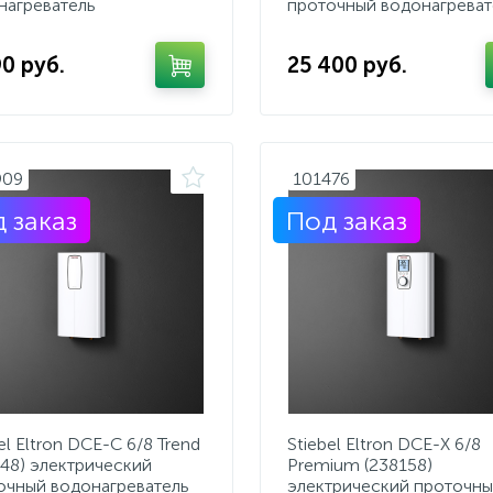
нагреватель
проточный водонагреват
90 руб.
25 400 руб.
909
101476
 заказ
Под заказ
el Eltron DCE-C 6/8 Trend
Stiebel Eltron DCE-X 6/8
148) электрический
Premium (238158)
очный водонагреватель
электрический проточн