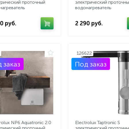
трический проточный
электрический проточн
нагреватель
водонагреватель
0 руб.
2 290 руб.
126622
 заказ
Под заказ
rolux NP6 Aquatronic 2.0
Electrolux Taptronic S
трический проточный
электрический проточн