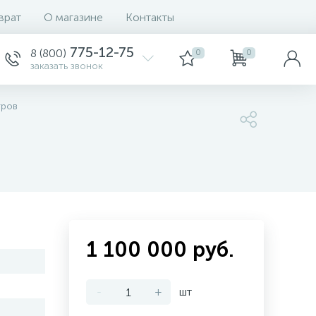
врат
О магазине
Контакты
775-12-75
8 (800)
0
0
заказать звонок
тров
1 100 000 руб.
-
+
шт