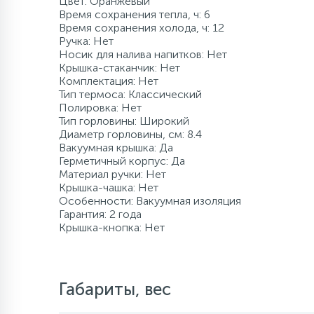
Цвет: Оранжевый
Время сохранения тепла, ч: 6
120 л/мин
500 л
Промышленны
80 л
8 м
500 л
Время сохранения холода, ч: 12
Компрессорно-
Ручка: Нет
конденсаторные
Носик для налива напитков: Нет
блоки
Крышка-стаканчик: Нет
более 500 л
140 л/мин
1000 л
более 100 м
более 500 л
Комплектация: Нет
Тип термоса: Классический
Аксессуары
Полировка: Нет
160 л/мин
1500 л и боле
Тип горловины: Широкий
Диаметр горловины, см: 8.4
Вакуумная крышка: Да
Герметичный корпус: Да
180 л/мин
Материал ручки: Нет
Крышка-чашка: Нет
Особенности: Вакуумная изоляция
200 л/мин
Гарантия: 2 года
Крышка-кнопка: Нет
400 л/мин
Габариты, вес
более 500 л/мин