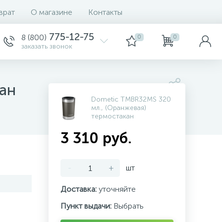
врат
О магазине
Контакты
775-12-75
8 (800)
0
0
заказать звонок
ан
Dometic TMBR32MS 320
мл., (Оранжевая)
термостакан
3 310 руб.
-
+
шт
Доставка:
уточняйте
Пункт выдачи:
Выбрать