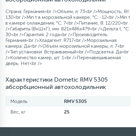
Страна: Германия<br />Объем, л: 73<br />Мощность, Вт:
130<br />Min t в морозильной камере, °C: -12<br />Min t
в камере охлаждения, °C: 7<br />Питание, В: 12/220<br
/>Габариты (ВхШхГ), мм: 821x486x479<br />Дельта t, °C:
30<br />Гарантия: 2 года<br />Производитель:
Германия<br />Хладагент: R717<br />Морозильная
камера: Да<br />Объём морозильной камеры, л: 7<br
/>Тип установки: Встраиваемый<br />Подсветка: Да<br
/>Количество камер, шт: 1<br />Перенавешиваемая
дверь: Нет<br />
Характеристики Dometic RMV 5305
абсорбционный автохолодильник
Модель
RMV 5305
Вес, кг
25