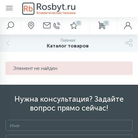
0
0
Главное меню
Автохолодильники
Аксессуары для ванной и туалета
Вентиляция
Водонагреватели
Водоснабжение и отведение
Кондиционеры
Камины
Метеоприборы
Насосы
Обогреватели
Осушители
Отопление
Очистка и увлажнение
Полотенцесушители
Фильтры для воды
Главная
283
638
916
Каталог товаров
Главная
Диспенсеры для бумаги
Газовые обогреватели
Обеззараживатели воздуха
Термоэлектрические автохолодильники
Вентиляторы
Электрические накопительные
Гидроаккумуляторы
Настенные кондиционеры
Биокамины
Барометры
Поверхностные
Бытовые
Аксессуары
Водяные
Аксессуары
238
286
149
Акции и скидки
Диспенсеры для полотенец
Компрессорные автохолодильники
Вентиляционные установки
Электрические проточные
Кессоны
Мульти-сплит системы
Газовые камины
Термометры
Погружные
Инфракрасные обогреватели
Промышленные
Баки расширительные
Очистка воздуха
Электрические
Магистральные
Элемент не найден
450
299
32
38
58
Бренды
Диспенсеры для сидений
Абсорбционные автохолодильники
Газовые проточные
Погреба
Мобильные кондиционеры
Дровяные камины
Цифровые метеостанции
Насосные станции
Кабель для обогрева труб
Аксессуары
Бойлеры косвенного нагрева
Увлажнители воздуха
Под раковину
Нужна консультация? Задайте
519
23
45
94
вопрос прямо сейчас!
Наши услуги
Дозаторы для пены
Термосы
Газовые накопительные
Септики
Кассетные кондиционеры
Электрокамины
Часы
Аксессуары
Конвекторы электрические
Буферные накопители
Увлажнение с очисткой
Для коттеджа
520
329
276
112
Оплата и доставка
Дозаторы мыла
Сумки-холодильники
Аксессуары
Оконные кондиционеры
Масляные радиаторы
Горелки
Пурифайеры