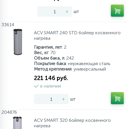
-
+
шт
33614
ACV SMART 240 STD бойлер косвенного
нагрева
Гарантия, лет
: 2
Вес, кг
: 70
Объем бака, л
: 242
Покрытие бака
: нержавеющая сталь
Метод крепления
: универсальный
221 146 руб.
в наличии
-
+
шт
204876
ACV SMART 320 бойлер косвенного
нагрева