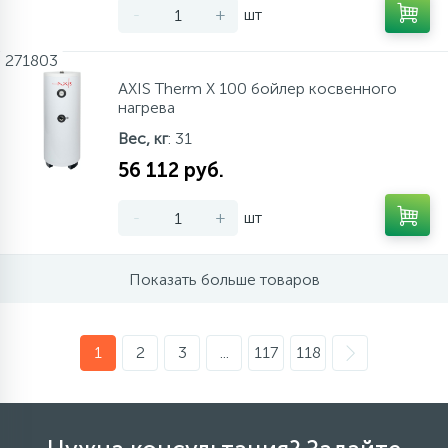
-
+
шт
271803
AXIS Therm X 100 бойлер косвенного
нагрева
Вес, кг
: 31
56 112 руб.
-
+
шт
Показать больше товаров
1
2
3
...
117
118