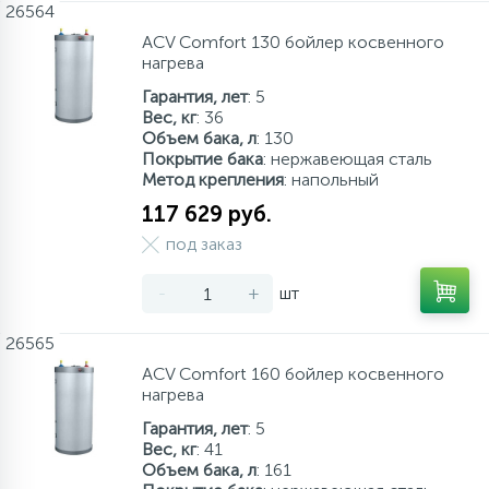
26564
66
Аксессуары
более 500 л
ACV Comfort 130 бойлер косвенного
нагрева
Гарантия, лет
: 5
Вес, кг
: 36
Объем бака, л
: 130
Покрытие бака
: нержавеющая сталь
Метод крепления
: напольный
117 629 руб.
под заказ
-
+
шт
26565
ACV Comfort 160 бойлер косвенного
нагрева
Гарантия, лет
: 5
Вес, кг
: 41
Объем бака, л
: 161