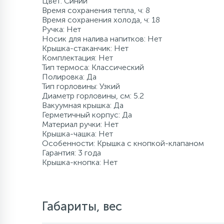
Цвет: Синий
Время сохранения тепла, ч: 8
120 л/мин
500 л
Промышленны
80 л
8 м
500 л
Время сохранения холода, ч: 18
Компрессорно-
Ручка: Нет
конденсаторные
Носик для налива напитков: Нет
блоки
Крышка-стаканчик: Нет
более 500 л
140 л/мин
1000 л
более 100 м
более 500 л
Комплектация: Нет
Тип термоса: Классический
Аксессуары
Полировка: Да
160 л/мин
1500 л и боле
Тип горловины: Узкий
Диаметр горловины, см: 5.2
Вакуумная крышка: Да
Герметичный корпус: Да
180 л/мин
Материал ручки: Нет
Крышка-чашка: Нет
Особенности: Крышка с кнопкой-клапаном
200 л/мин
Гарантия: 3 года
Крышка-кнопка: Нет
400 л/мин
Габариты, вес
более 500 л/мин