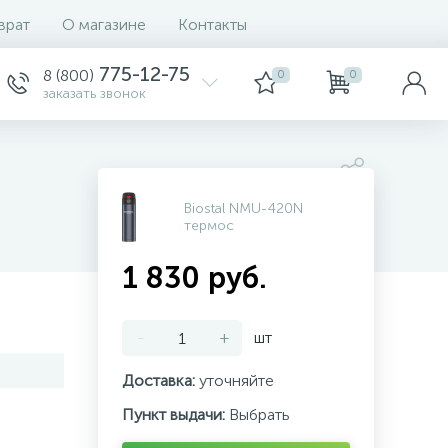
врат
О магазине
Контакты
775-12-75
8 (800)
0
0
заказать звонок
Biostal NMU-420N
термос
1 830 руб.
-
+
шт
Доставка:
уточняйте
Пункт выдачи:
Выбрать