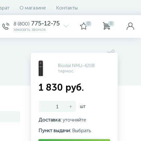
врат
О магазине
Контакты
775-12-75
8 (800)
0
0
заказать звонок
Biostal NMU-420B
термос
1 830 руб.
-
+
шт
Доставка:
уточняйте
Пункт выдачи:
Выбрать