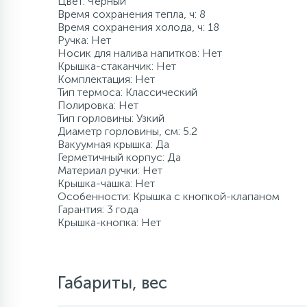
Цвет: Черный
Время сохранения тепла, ч: 8
120 л/мин
500 л
Промышленны
80 л
8 м
500 л
Время сохранения холода, ч: 18
Компрессорно-
Ручка: Нет
конденсаторные
Носик для налива напитков: Нет
блоки
Крышка-стаканчик: Нет
более 500 л
140 л/мин
1000 л
более 100 м
более 500 л
Комплектация: Нет
Тип термоса: Классический
Аксессуары
Полировка: Нет
160 л/мин
1500 л и боле
Тип горловины: Узкий
Диаметр горловины, см: 5.2
Вакуумная крышка: Да
Герметичный корпус: Да
180 л/мин
Материал ручки: Нет
Крышка-чашка: Нет
Особенности: Крышка с кнопкой-клапаном
200 л/мин
Гарантия: 3 года
Крышка-кнопка: Нет
400 л/мин
Габариты, вес
более 500 л/мин