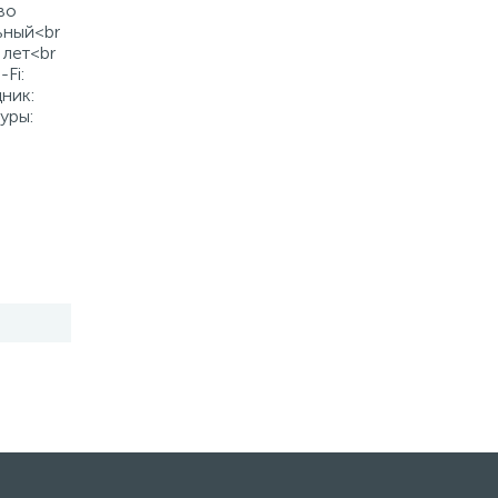
во
ьный<br
 лет<br
Fi:
ник:
уры: