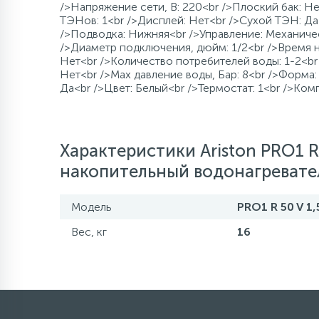
/>Напряжение сети, В: 220<br />Плоский бак: Нет
ТЭНов: 1<br />Дисплей: Нет<br />Сухой ТЭН: Да<
120 л/мин
500 л
Промышленны
80 л
8 м
500 л
Компрессорно-
/>Подводка: Нижняя<br />Управление: Механическ
конденсаторные
/>Диаметр подключения, дюйм: 1/2<br />Время на
блоки
Нет<br />Количество потребителей воды: 1-2<b
более 500 л
140 л/мин
1000 л
более 100 м
более 500 л
Нет<br />Max давление воды, Бар: 8<br />Форма: 
Да<br />Цвет: Белый<br />Термостат: 1<br />Ком
Аксессуары
160 л/мин
1500 л и боле
Характеристики Ariston PRO1 R
180 л/мин
накопительный водонагревате
Модель
PRO1 R 50 V 1
200 л/мин
Вес, кг
16
400 л/мин
более 500 л/мин