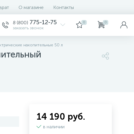
врат
О магазине
Контакты
775-12-75
8 (800)
0
0
заказать звонок
ктрические накопительные 50 л
опительный
14 190 руб.
в наличии