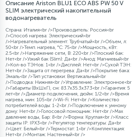
Описание Ariston BLU1 ECO ABS PW 50 V
SLIM электрический накопительный
водонагреватель
Страна: Италия<br />Производитель: Россия<br
/>Способ нагрева: Электрический<br
/>Нагревательный элемент: Трубчатый<br />Объем, л:
50<br />Темп. нагрева, °С: 75<br />Мощность, кВт:
2.5<br />Напряжение сети, В: 220<br />Плоский бак:
Нет<br />Узкий бак (Slim): Да<br />Анод: Магниевый<br
/>Кол-во ТЭНов: 1<br />Дисплей: Нет<br />Сухой ТЭН:
Нет<br />Защита от перегрева: Да<br />Покрытие бака:
Эмаль<br />Тип установки: Вертикальный<br
/>Подводка: Нижняя<br />Управление: Электронное<br
/>Габариты (ВхШхГ), см: 83.7x35.3x37.3<br />Гарантия: 5
лет<br />Диаметр подключения, дюйм: 1/2<br />Время
нагрева, мин: 105<br />Wi-Fi: Нет<br />Количество
потребителей воды: 1-2<br />Подключение к умному
дому: Нет<br />Голосовой помощник: Нет<br />Max
давление воды, Бар: 8<br />Форма: Круглая<br />Класс
защиты IP: IPX3<br />Регулятор температуры: Да<br
/>Цвет: Белый<br />Термостат: 1<br />Комплектация:
Нет<br />Монтаж: Настенный<br />