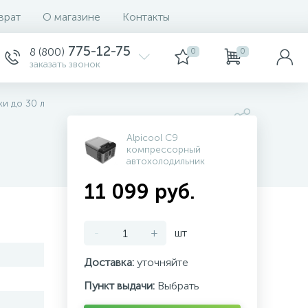
врат
О магазине
Контакты
775-12-75
8 (800)
0
0
заказать звонок
и до 30 л
Alpicool C9
компрессорный
автохолодильник
11 099 руб.
-
+
шт
Доставка:
уточняйте
Пункт выдачи:
Выбрать