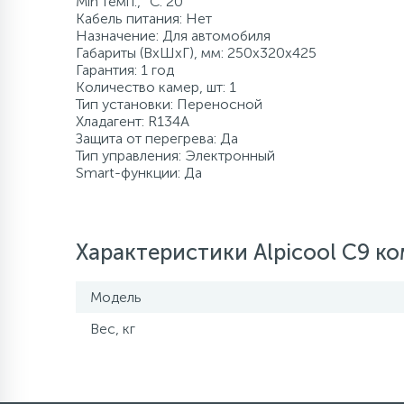
Min темп., °C: 20
Кабель питания: Нет
120 л/мин
500 л
Промышленны
80 л
8 м
500 л
Назначение: Для автомобиля
Компрессорно-
Габариты (ВхШхГ), мм: 250x320x425
конденсаторные
Гарантия: 1 год
блоки
Количество камер, шт: 1
более 500 л
140 л/мин
1000 л
более 100 м
более 500 л
Тип установки: Переносной
Хладагент: R134A
Аксессуары
Защита от перегрева: Да
160 л/мин
1500 л и боле
Тип управления: Электронный
Smart-функции: Да
180 л/мин
Характеристики Alpicool C9 
200 л/мин
Модель
400 л/мин
Вес, кг
более 500 л/мин