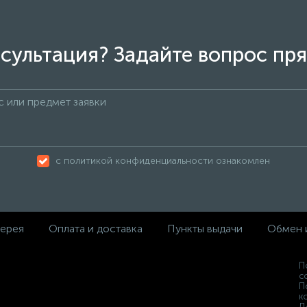
сультация? Задайте вопрос пря
с политикой конфиденциальности ознакомлен
ерея
Оплата и доставка
Пункты выдачи
Обмен 
П
с
П
к
Д