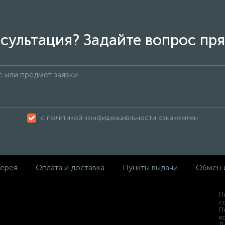
сультация? Задайте вопрос пря
с политикой конфиденциальности ознакомлен
ерея
Оплата и доставка
Пункты выдачи
Обмен 
П
с
П
к
Д