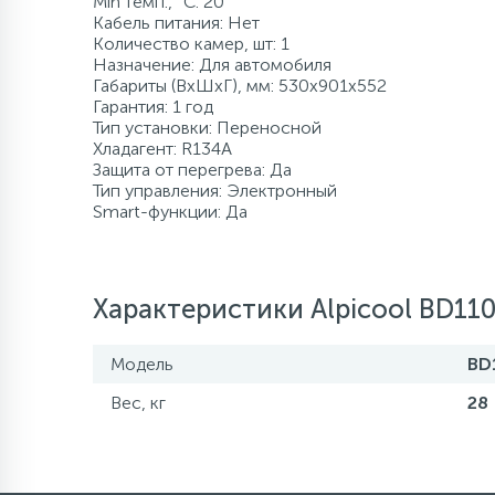
Min темп., °C: 20
Кабель питания: Нет
120 л/мин
500 л
Промышленны
80 л
8 м
500 л
Количество камер, шт: 1
Компрессорно-
Назначение: Для автомобиля
конденсаторные
Габариты (ВхШхГ), мм: 530x901x552
блоки
Гарантия: 1 год
более 500 л
140 л/мин
1000 л
более 100 м
более 500 л
Тип установки: Переносной
Хладагент: R134A
Аксессуары
Защита от перегрева: Да
160 л/мин
1500 л и боле
Тип управления: Электронный
Smart-функции: Да
180 л/мин
Характеристики Alpicool BD11
200 л/мин
Модель
BD
400 л/мин
Вес, кг
28
более 500 л/мин