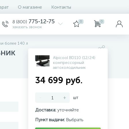
врат
О магазине
Контакты
775-12-75
8 (800)
0
0
заказать звонок
и более 140 л
ьник
Alpicool BD110 (12/24)
компрессорный
автохолодильник
34 699 руб.
-
+
шт
Доставка:
уточняйте
Пункт выдачи:
Выбрать