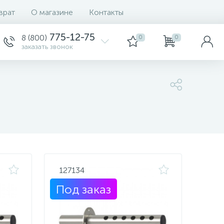
врат
О магазине
Контакты
Сортировка
775-12-75
8 (800)
0
0
заказать звонок
127134
Под заказ