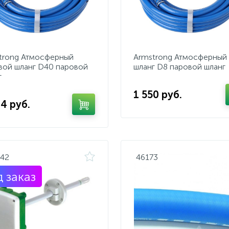
trong Атмосферный
Armstrong Атмосферный
вой шланг D40 паровой
шланг D8 паровой шланг
г
1 550 руб.
64 руб.
242
46173
 заказ