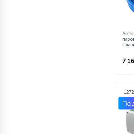
Arms
паро
шлан
7 1
127
Под