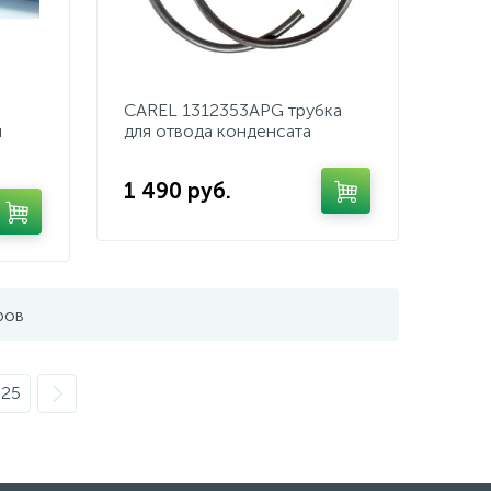
CAREL 1312353APG трубка
я
для отвода конденсата
1 490 руб.
ров
25