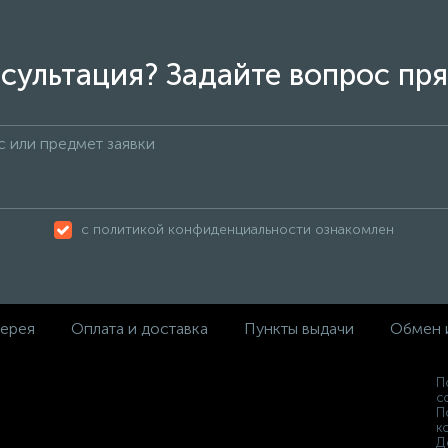
сультация? Задайте вопрос пря
с политикой конфиденциальности ознакомлен
ерея
Оплата и доставка
Пункты выдачи
Обмен 
П
с
П
к
Д