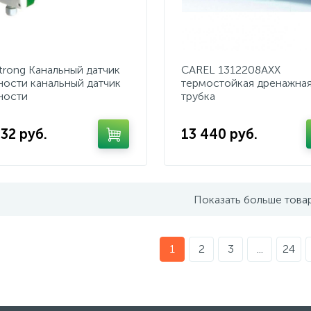
trong Канальный датчик
CAREL 1312208AXX
ности канальный датчик
термостойкая дренажна
ности
трубка
32 руб.
13 440 руб.
Показать больше това
1
2
3
...
24